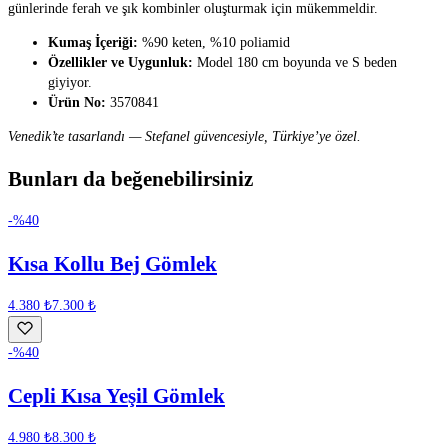
günlerinde ferah ve şık kombinler oluşturmak için mükemmeldir.
Kumaş İçeriği:
%90 keten, %10 poliamid
Özellikler ve Uygunluk:
Model 180 cm boyunda ve S beden
giyiyor.
Ürün No:
3570841
Venedik’te tasarlandı — Stefanel güvencesiyle, Türkiye’ye özel.
Bunları da beğenebilirsiniz
-%
40
Kısa Kollu Bej Gömlek
4.380 ₺
7.300 ₺
-%
40
Cepli Kısa Yeşil Gömlek
4.980 ₺
8.300 ₺