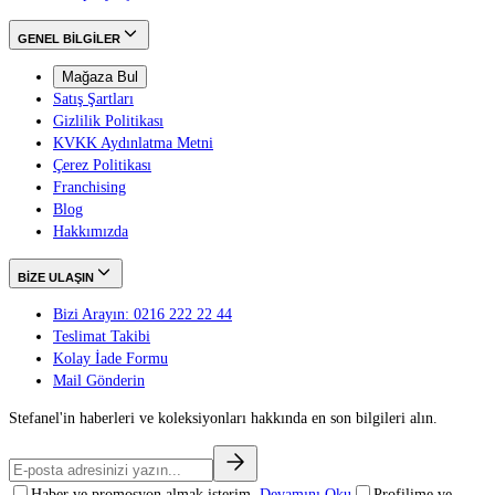
GENEL BİLGİLER
Mağaza Bul
Satış Şartları
Gizlilik Politikası
KVKK Aydınlatma Metni
Çerez Politikası
Franchising
Blog
Hakkımızda
BİZE ULAŞIN
Bizi Arayın: 0216 222 22 44
Teslimat Takibi
Kolay İade Formu
Mail Gönderin
Stefanel'in haberleri ve koleksiyonları hakkında en son bilgileri alın.
Haber ve promosyon almak isterim.
Devamını Oku
Profilime ve