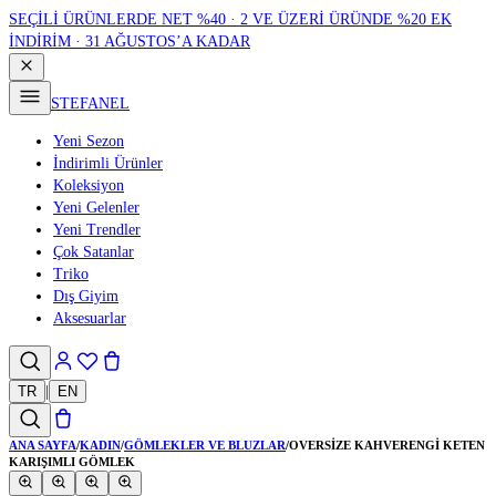
SEÇİLİ ÜRÜNLERDE NET %40 · 2 VE ÜZERİ ÜRÜNDE %20 EK
İNDİRİM · 31 AĞUSTOS’A KADAR
STEFANEL
Yeni Sezon
İndirimli Ürünler
Koleksiyon
Yeni Gelenler
Yeni Trendler
Çok Satanlar
Triko
Dış Giyim
Aksesuarlar
TR
|
EN
ANA SAYFA
/
KADIN
/
GÖMLEKLER VE BLUZLAR
/
OVERSIZE KAHVERENGI KETEN
KARIŞIMLI GÖMLEK