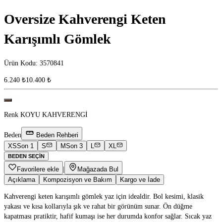
Oversize Kahverengi Keten
Karışımlı Gömlek
Ürün Kodu
:
3570841
6.240 ₺
10.400 ₺
Renk
KOYU KAHVERENGİ
Beden
Beden Rehberi
XS
Son 1
S
M
Son 3
L
XL
BEDEN SEÇIN
Favorilere ekle
|
Mağazada Bul
Açıklama
Kompozisyon ve Bakım
Kargo ve İade
Kahverengi keten karışımlı gömlek yaz için idealdir. Bol kesimi, klasik
yakası ve kısa kollarıyla şık ve rahat bir görünüm sunar. Ön düğme
kapatması pratiktir, hafif kumaşı ise her durumda konfor sağlar. Sıcak yaz