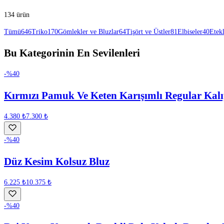
134 ürün
Tümü
646
Triko
170
Gömlekler ve Bluzlar
64
Tişört ve Üstler
81
Elbiseler
40
Etek
Bu Kategorinin En Sevilenleri
-%
40
Kırmızı Pamuk Ve Keten Karışımlı Regular Kal
4.380 ₺
7.300 ₺
-%
40
Düz Kesim Kolsuz Bluz
6.225 ₺
10.375 ₺
-%
40