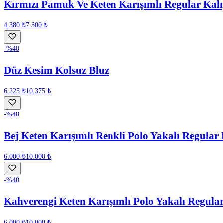
Kırmızı Pamuk Ve Keten Karışımlı Regular Kal
4.380 ₺
7.300 ₺
-%
40
Düz Kesim Kolsuz Bluz
6.225 ₺
10.375 ₺
-%
40
Bej Keten Karışımlı Renkli Polo Yakalı Regular
6.000 ₺
10.000 ₺
-%
40
Kahverengi Keten Karışımlı Polo Yakalı Regula
6.000 ₺
10.000 ₺