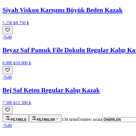
Siyah Viskon Karışımı Büyük Beden Kazak
5.250 ₺
8.750 ₺
-%
40
Beyaz Saf Pamuk File Dokulu Regular Kalıp Ka
6.000 ₺
10.000 ₺
-%
40
Bej Saf Keten Regular Kalıp Kazak
7.500 ₺
12.500 ₺
134 ürün
Ürünleri sırala
FILTRELE
FILTRELER
-%
40