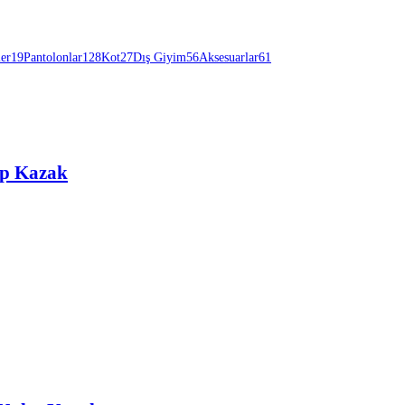
ler
19
Pantolonlar
128
Kot
27
Dış Giyim
56
Aksesuarlar
61
ıp Kazak