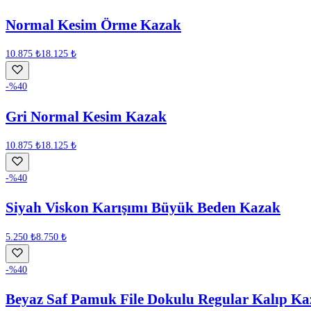
Normal Kesim Örme Kazak
10.875 ₺
18.125 ₺
-%
40
Gri Normal Kesim Kazak
10.875 ₺
18.125 ₺
-%
40
Siyah Viskon Karışımı Büyük Beden Kazak
5.250 ₺
8.750 ₺
-%
40
Beyaz Saf Pamuk File Dokulu Regular Kalıp Ka