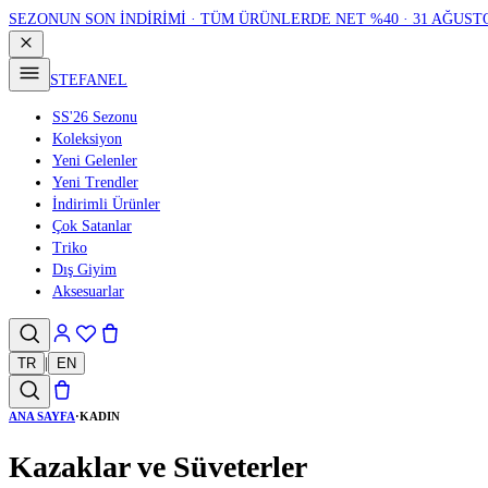
SEZONUN SON İNDİRİMİ · TÜM ÜRÜNLERDE NET %40 · 31 AĞUST
STEFANEL
SS'26 Sezonu
Koleksiyon
Yeni Gelenler
Yeni Trendler
İndirimli Ürünler
Çok Satanlar
Triko
Dış Giyim
Aksesuarlar
TR
|
EN
ANA SAYFA
·
KADIN
Kazaklar ve Süveterler