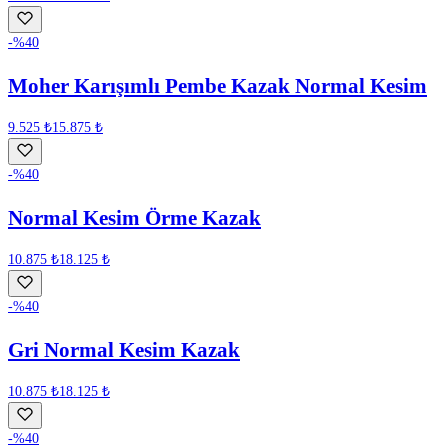
-%
40
Moher Karışımlı Pembe Kazak Normal Kesim
9.525 ₺
15.875 ₺
-%
40
Normal Kesim Örme Kazak
10.875 ₺
18.125 ₺
-%
40
Gri Normal Kesim Kazak
10.875 ₺
18.125 ₺
-%
40