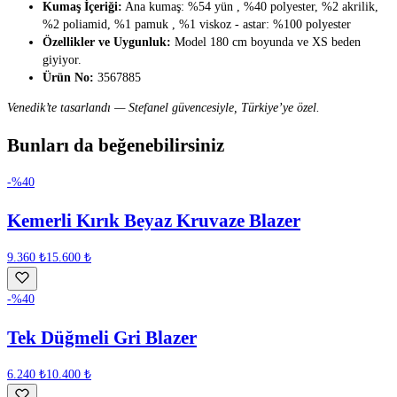
Kumaş İçeriği:
Ana kumaş: %54 yün , %40 polyester, %2 akrilik,
%2 poliamid, %1 pamuk , %1 viskoz - astar: %100 polyester
Özellikler ve Uygunluk:
Model 180 cm boyunda ve XS beden
giyiyor.
Ürün No:
3567885
Venedik’te tasarlandı — Stefanel güvencesiyle, Türkiye’ye özel.
Bunları da beğenebilirsiniz
-%
40
Kemerli Kırık Beyaz Kruvaze Blazer
9.360 ₺
15.600 ₺
-%
40
Tek Düğmeli Gri Blazer
6.240 ₺
10.400 ₺