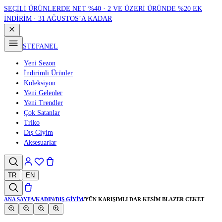
SEÇİLİ ÜRÜNLERDE NET %40 · 2 VE ÜZERİ ÜRÜNDE %20 EK
İNDİRİM · 31 AĞUSTOS’A KADAR
STEFANEL
Yeni Sezon
İndirimli Ürünler
Koleksiyon
Yeni Gelenler
Yeni Trendler
Çok Satanlar
Triko
Dış Giyim
Aksesuarlar
TR
|
EN
ANA SAYFA
/
KADIN
/
DIŞ GIYIM
/
YÜN KARIŞIMLI DAR KESIM BLAZER CEKET