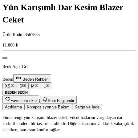
Yün Karışımlı Dar Kesim Blazer
Ceket
Ürün Kodu
:
3567885
11.800 ₺
Renk
Açık Gri
Beden
Beden Rehberi
XS
S
M
L
BEDEN SEÇIN
Favorilere ekle
|
Beni Bilgilendir
Açıklama
Kompozisyon ve Bakım
Kargo ve İade
Füme rengi yün karışımı blazer ceket, vücut hatlarını vurgulayan dar
kesimli modern bir tasarıma sahiptir. Düğme kapatma ve klasik yaka, şıklık
katarken, tam astar konfor sağlar.