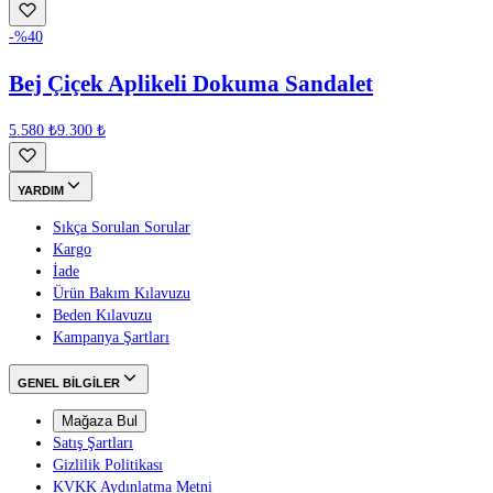
-%
40
Bej Çiçek Aplikeli Dokuma Sandalet
5.580 ₺
9.300 ₺
YARDIM
Sıkça Sorulan Sorular
Kargo
İade
Ürün Bakım Kılavuzu
Beden Kılavuzu
Kampanya Şartları
GENEL BİLGİLER
Mağaza Bul
Satış Şartları
Gizlilik Politikası
KVKK Aydınlatma Metni