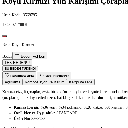
Koyu Kırmızı Yün Karışımı Çorapl
Ürün Kodu
:
3568785
1.020 ₺
1.700 ₺
Renk
Koyu Kırmızı
Beden
Beden Rehberi
TEK BEDEN
BU BEDEN TÜKENDI
Favorilere ekle
|
Beni Bilgilendir
Açıklama
Kompozisyon ve Bakım
Kargo ve İade
Kırmızı çizgili çoraplar, eşsiz bir konfor için yün ve kaşmir karışımından üre
çoraplar, günlük kıyafetlerinize rahat bir şıklık katarak her durum için müke
Kumaş İçeriği:
%36 yün , %34 poliamid, %20 viskoz, %8 kaşmir , %
Özellikler ve Uygunluk:
STANDART
Ürün No:
3568785