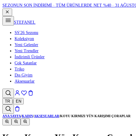
SEZONUN SON İNDİRİMİ · TÜM ÜRÜNLERDE NET %40 · 31 AĞUST
STEFANEL
SS'26 Sezonu
Koleksiyon
Yeni Gelenler
Yeni Trendler
İndirimli Ürünler
Çok Satanlar
Triko
Dış Giyim
Aksesuarlar
TR
|
EN
ANA SAYFA
/
KADIN
/
AKSESUARLAR
/
KOYU KIRMIZI YÜN KARIŞIMI ÇORAPLAR