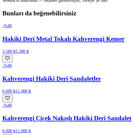
Venedik’te tasarlandı — Stefanel güvencesiyle, Türkiye’ye özel.
Bunları da beğenebilirsiniz
-%
40
Hakiki Deri Metal Tokalı Kahverengi Kemer
3.180 ₺
5.300 ₺
-%
40
Kahverengi Hakiki Deri Sandaletler
6.600 ₺
11.000 ₺
-%
40
Kahverengi Çiçek Nakışlı Hakiki Deri Sandalet
6.600 ₺
11.000 ₺