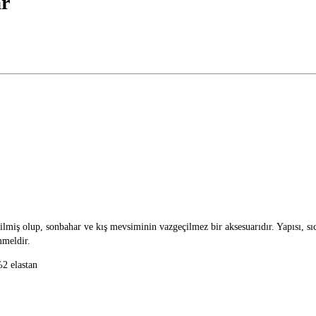
ar
tilmiş olup, sonbahar ve kış mevsiminin vazgeçilmez bir aksesuarıdır. Yapısı, sı
mmeldir.
2 elastan