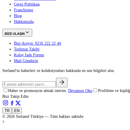
Çerez Politikası
Franchising
Blog
Hakkımızda
BİZE ULAŞIN
Bizi Arayın: 0216 222 22 44
Teslimat Takibi
Kolay İade Formu
Mail Gönderin
Stefanel'in haberleri ve koleksiyonları hakkında en son bilgileri alın.
Haber ve promosyon almak isterim.
Devamını Oku
Profilime ve kişil
Bizi Takip Edin
TR
EN
©
2026
Stefanel Türkiye — Tüm hakları saklıdır.
?