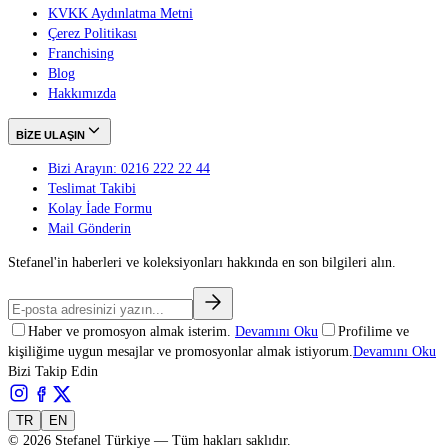
KVKK Aydınlatma Metni
Çerez Politikası
Franchising
Blog
Hakkımızda
BİZE ULAŞIN
Bizi Arayın: 0216 222 22 44
Teslimat Takibi
Kolay İade Formu
Mail Gönderin
Stefanel'in haberleri ve koleksiyonları hakkında en son bilgileri alın.
Haber ve promosyon almak isterim.
Devamını Oku
Profilime ve
kişiliğime uygun mesajlar ve promosyonlar almak istiyorum.
Devamını Oku
Bizi Takip Edin
TR
EN
©
2026
Stefanel Türkiye — Tüm hakları saklıdır.