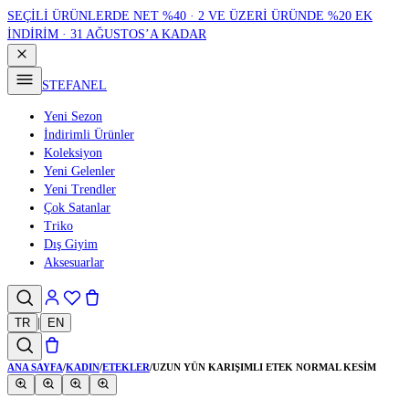
SEÇİLİ ÜRÜNLERDE NET %40 · 2 VE ÜZERİ ÜRÜNDE %20 EK
İNDİRİM · 31 AĞUSTOS’A KADAR
STEFANEL
Yeni Sezon
İndirimli Ürünler
Koleksiyon
Yeni Gelenler
Yeni Trendler
Çok Satanlar
Triko
Dış Giyim
Aksesuarlar
TR
|
EN
ANA SAYFA
/
KADIN
/
ETEKLER
/
UZUN YÜN KARIŞIMLI ETEK NORMAL KESIM