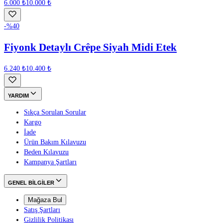
6.000 ₺
10.000 ₺
-%
40
Fiyonk Detaylı Crêpe Siyah Midi Etek
6.240 ₺
10.400 ₺
YARDIM
Sıkça Sorulan Sorular
Kargo
İade
Ürün Bakım Kılavuzu
Beden Kılavuzu
Kampanya Şartları
GENEL BİLGİLER
Mağaza Bul
Satış Şartları
Gizlilik Politikası