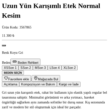
Uzun Yün Karışımlı Etek Normal
Kesim
Ürün Kodu
:
3567865
11.300 ₺
Renk
Koyu Gri
Beden
Beden Rehberi
XS
Son 1
S
Son 2
M
Son 3
L
Son 4
XL
Son 2
BEDEN SEÇIN
Favorilere ekle
|
Mağazada Bul
Açıklama
Kompozisyon ve Bakım
Kargo ve İade
Gri uzun yün karışımlı etek, rahat bir kullanım için elastik yapılı regular bel
tasarımına sahiptir. Minimalist görünümü ve arka yırtmacı, hareket
özgürlüğü sağlarken aynı zamanda sofistike bir duruş sunar. Kış sezonunda
zarif ve modern bir stil oluşturmak için ideal bir parçadır.