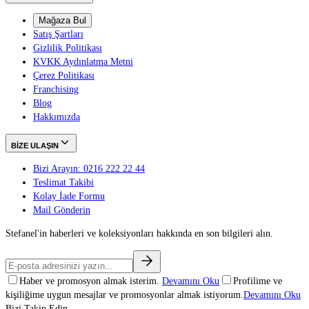
Mağaza Bul
Satış Şartları
Gizlilik Politikası
KVKK Aydınlatma Metni
Çerez Politikası
Franchising
Blog
Hakkımızda
BİZE ULAŞIN
Bizi Arayın: 0216 222 22 44
Teslimat Takibi
Kolay İade Formu
Mail Gönderin
Stefanel'in haberleri ve koleksiyonları hakkında en son bilgileri alın.
Haber ve promosyon almak isterim.
Devamını Oku
Profilime ve
kişiliğime uygun mesajlar ve promosyonlar almak istiyorum.
Devamını Oku
Bizi Takip Edin