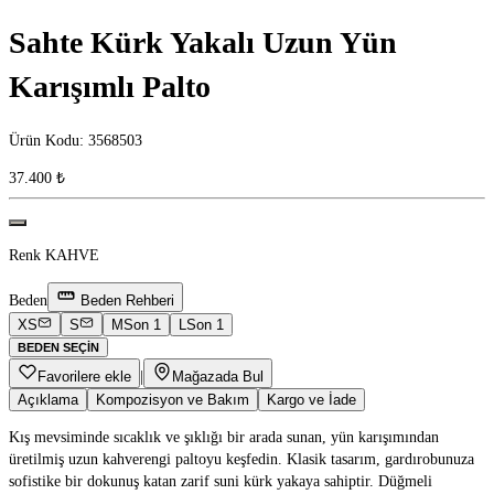
Sahte Kürk Yakalı Uzun Yün
Karışımlı Palto
Ürün Kodu
:
3568503
37.400 ₺
Renk
KAHVE
Beden
Beden Rehberi
XS
S
M
Son 1
L
Son 1
BEDEN SEÇIN
Favorilere ekle
|
Mağazada Bul
Açıklama
Kompozisyon ve Bakım
Kargo ve İade
Kış mevsiminde sıcaklık ve şıklığı bir arada sunan, yün karışımından
üretilmiş uzun kahverengi paltoyu keşfedin. Klasik tasarım, gardırobunuza
sofistike bir dokunuş katan zarif suni kürk yakaya sahiptir. Düğmeli