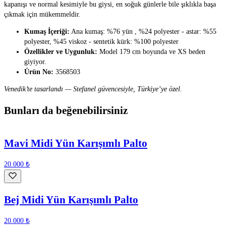
kapanışı ve normal kesimiyle bu giysi, en soğuk günlerle bile şıklıkla başa
çıkmak için mükemmeldir.
Kumaş İçeriği:
Ana kumaş: %76 yün , %24 polyester - astar: %55
polyester, %45 viskoz - sentetik kürk: %100 polyester
Özellikler ve Uygunluk:
Model 179 cm boyunda ve XS beden
giyiyor.
Ürün No:
3568503
Venedik’te tasarlandı — Stefanel güvencesiyle, Türkiye’ye özel.
Bunları da beğenebilirsiniz
Mavi Midi Yün Karışımlı Palto
20.000 ₺
Bej Midi Yün Karışımlı Palto
20.000 ₺