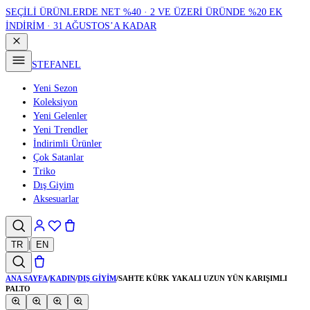
SEÇİLİ ÜRÜNLERDE NET %40 · 2 VE ÜZERİ ÜRÜNDE %20 EK
İNDİRİM · 31 AĞUSTOS’A KADAR
STEFANEL
Yeni Sezon
Koleksiyon
Yeni Gelenler
Yeni Trendler
İndirimli Ürünler
Çok Satanlar
Triko
Dış Giyim
Aksesuarlar
TR
|
EN
ANA SAYFA
/
KADIN
/
DIŞ GIYIM
/
SAHTE KÜRK YAKALI UZUN YÜN KARIŞIMLI
PALTO