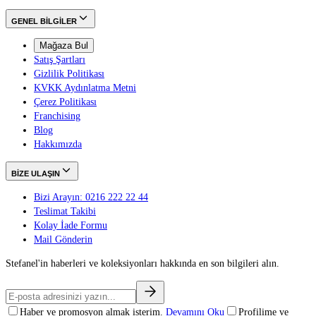
GENEL BİLGİLER
Mağaza Bul
Satış Şartları
Gizlilik Politikası
KVKK Aydınlatma Metni
Çerez Politikası
Franchising
Blog
Hakkımızda
BİZE ULAŞIN
Bizi Arayın: 0216 222 22 44
Teslimat Takibi
Kolay İade Formu
Mail Gönderin
Stefanel'in haberleri ve koleksiyonları hakkında en son bilgileri alın.
Haber ve promosyon almak isterim.
Devamını Oku
Profilime ve