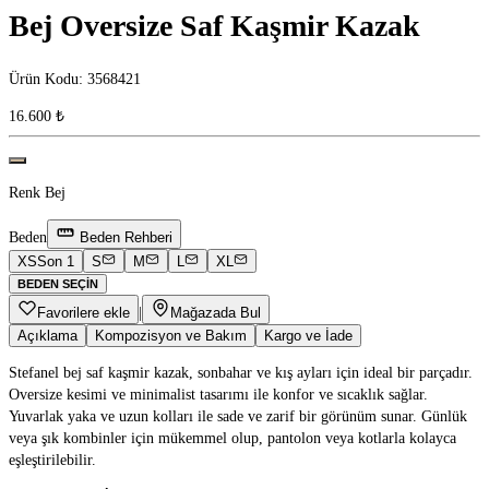
Bej Oversize Saf Kaşmir Kazak
Ürün Kodu
:
3568421
16.600 ₺
Renk
Bej
Beden
Beden Rehberi
XS
Son 1
S
M
L
XL
BEDEN SEÇIN
Favorilere ekle
|
Mağazada Bul
Açıklama
Kompozisyon ve Bakım
Kargo ve İade
Stefanel bej saf kaşmir kazak, sonbahar ve kış ayları için ideal bir parçadır.
Oversize kesimi ve minimalist tasarımı ile konfor ve sıcaklık sağlar.
Yuvarlak yaka ve uzun kolları ile sade ve zarif bir görünüm sunar. Günlük
veya şık kombinler için mükemmel olup, pantolon veya kotlarla kolayca
eşleştirilebilir.