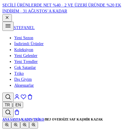
SEÇİLİ ÜRÜNLERDE NET %40 · 2 VE ÜZERİ ÜRÜNDE %20 EK
İNDİRİM · 31 AĞUSTOS’A KADAR
STEFANEL
Yeni Sezon
İndirimli Ürünler
Koleksiyon
Yeni Gelenler
Yeni Trendler
Çok Satanlar
Triko
Dış Giyim
Aksesuarlar
TR
|
EN
ANA SAYFA
/
KADIN
/
TRIKO
/
BEJ OVERSIZE SAF KAŞMIR KAZAK