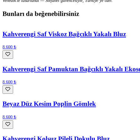
Venedik’te tasarlandı — Stefanel güvencesiyle, Türkiye’ye özel.
Bunları da beğenebilirsiniz
Kahverengi Saf Viskoz Bağcıklı Yakalı Bluz
8.600 ₺
Kahverengi Saf Pamuktan Bağcıklı Yakalı Eko
8.600 ₺
Beyaz Düz Kesim Poplin Gömlek
8.600 ₺
Kahverengi Kolsuz Pileli Dokulu Bluz