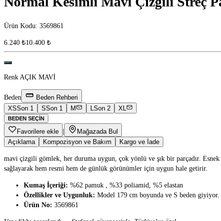
Normal Kesimli Mavi Çizgili Streç
Ürün Kodu
:
3569861
6.240 ₺
10.400 ₺
Renk
AÇIK MAVİ
Beden
Beden Rehberi
XS
Son 1
S
Son 1
M
L
Son 2
XL
BEDEN SEÇIN
Favorilere ekle
|
Mağazada Bul
Açıklama
Kompozisyon ve Bakım
Kargo ve İade
mavi çizgili gömlek, her duruma uygun, çok yönlü ve şık bir parçadır. Esnek p
sağlayarak hem resmi hem de günlük görünümler için uygun hale getirir.
Kumaş İçeriği:
%62 pamuk , %33 poliamid, %5 elastan
Özellikler ve Uygunluk:
Model 179 cm boyunda ve S beden giyiyor.
Ürün No:
3569861