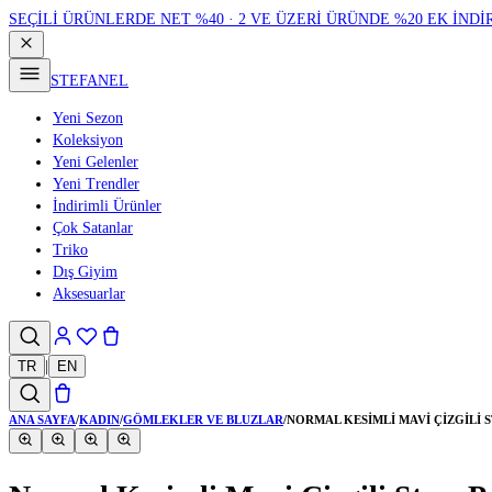
SEÇİLİ ÜRÜNLERDE NET %40 · 2 VE ÜZERİ ÜRÜNDE %20 EK İNDİ
STEFANEL
Yeni Sezon
Koleksiyon
Yeni Gelenler
Yeni Trendler
İndirimli Ürünler
Çok Satanlar
Triko
Dış Giyim
Aksesuarlar
TR
|
EN
ANA SAYFA
/
KADIN
/
GÖMLEKLER VE BLUZLAR
/
NORMAL KESIMLI MAVI ÇIZGILI