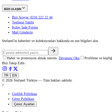
BİZE ULAŞIN
Bizi Arayın: 0216 222 22 44
Teslimat Takibi
Kolay İade Formu
Mail Gönderin
Stefanel'in haberleri ve koleksiyonları hakkında en son bilgileri alın.
Haber ve promosyon almak isterim.
Devamını Oku
Profilime ve kişil
Bizi Takip Edin
TR
EN
©
2026
Stefanel Türkiye — Tüm hakları saklıdır.
?
Gizlilik Politikası
Çerez Politikası
Çerez Ayarları