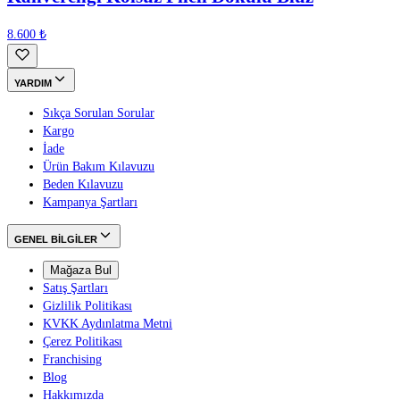
8.600 ₺
YARDIM
Sıkça Sorulan Sorular
Kargo
İade
Ürün Bakım Kılavuzu
Beden Kılavuzu
Kampanya Şartları
GENEL BİLGİLER
Mağaza Bul
Satış Şartları
Gizlilik Politikası
KVKK Aydınlatma Metni
Çerez Politikası
Franchising
Blog
Hakkımızda