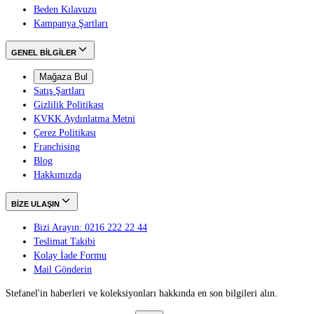
Beden Kılavuzu
Kampanya Şartları
GENEL BİLGİLER
Mağaza Bul
Satış Şartları
Gizlilik Politikası
KVKK Aydınlatma Metni
Çerez Politikası
Franchising
Blog
Hakkımızda
BİZE ULAŞIN
Bizi Arayın: 0216 222 22 44
Teslimat Takibi
Kolay İade Formu
Mail Gönderin
Stefanel'in haberleri ve koleksiyonları hakkında en son bilgileri alın.