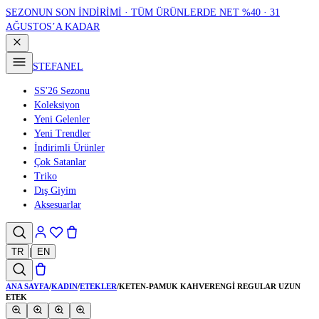
SEZONUN SON İNDİRİMİ · TÜM ÜRÜNLERDE NET %40 · 31
AĞUSTOS’A KADAR
STEFANEL
SS'26 Sezonu
Koleksiyon
Yeni Gelenler
Yeni Trendler
İndirimli Ürünler
Çok Satanlar
Triko
Dış Giyim
Aksesuarlar
TR
|
EN
ANA SAYFA
/
KADIN
/
ETEKLER
/
KETEN-PAMUK KAHVERENGI REGULAR UZUN
ETEK