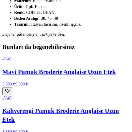
Malzeme:
Keten / Pamuklu
Ürün Tipi:
Etekler
Renk:
COFFEE BEAN
Beden Aralığı:
38, 46, 48
Tasarım:
İtalyan tasarımı, özenli işçilik
Stefanel güvencesiyle, Türkiye'ye özel.
Bunları da beğenebilirsiniz
-%
40
Mavi Pamuk Broderie Anglaise Uzun Etek
5.580 ₺
9.300 ₺
-%
40
Kahverengi Pamuk Broderie Anglaise Uzun
Etek
5.580 ₺
9.300 ₺