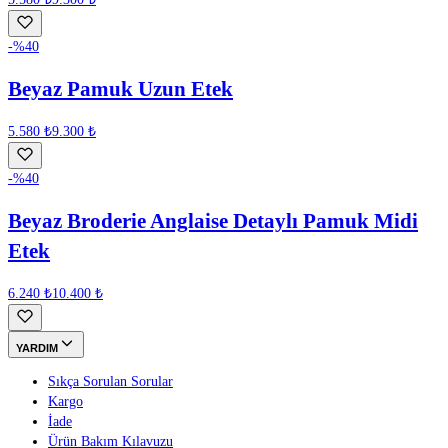
-%
40
Beyaz Pamuk Uzun Etek
5.580 ₺
9.300 ₺
-%
40
Beyaz Broderie Anglaise Detaylı Pamuk Midi
Etek
6.240 ₺
10.400 ₺
YARDIM
Sıkça Sorulan Sorular
Kargo
İade
Ürün Bakım Kılavuzu