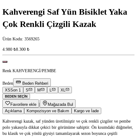
Kahverengi Saf Yün Bisiklet Yaka
Çok Renkli Çizgili Kazak
Ürün Kodu
:
3569265
4.980 ₺
8.300 ₺
Renk
KAHVERENGİ/PEMBE
Beden
Beden Rehberi
XS
Son 1
S
M
L
XL
BEDEN SEÇIN
Favorilere ekle
|
Mağazada Bul
Açıklama
Kompozisyon ve Bakım
Kargo ve İade
Kahverengi kazak, saf yünden üretilmiştir ve çok renkli çizgiler ve pembe
polo yakasıyla dikkat çekici bir görünüme sahiptir. Ön kısımdaki düğmeler,
bu klasik ve çok yönlü giysiyi tamamlayarak sezon boyunca çeşitli