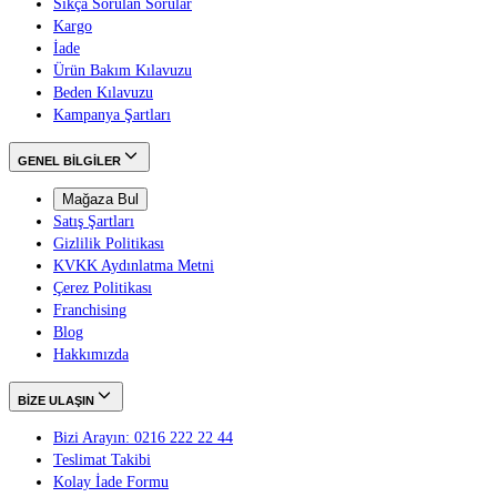
Sıkça Sorulan Sorular
Kargo
İade
Ürün Bakım Kılavuzu
Beden Kılavuzu
Kampanya Şartları
GENEL BİLGİLER
Mağaza Bul
Satış Şartları
Gizlilik Politikası
KVKK Aydınlatma Metni
Çerez Politikası
Franchising
Blog
Hakkımızda
BİZE ULAŞIN
Bizi Arayın: 0216 222 22 44
Teslimat Takibi
Kolay İade Formu