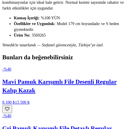
kombinasyonlar için ideal hale getirir. Normal kesimi sayesinde rahattır ve
farklı etkinlikler için uygundur.
Kumaş İçeriği:
%100 YÜN
Özellikler ve Uygunluk:
Model 179 cm boyundadır ve S beden
giymektedir.
Ürün No:
3569265
Venedik’te tasarlandı — Stefanel güvencesiyle, Türkiye’ye özel.
Bunları da beğenebilirsiniz
-%
40
Mavi Pamuk Karışımlı File Desenli Regular
Kalıp Kazak
8.100 ₺
13.500 ₺
-%
40
Gri Pamuk Karışımlı File Detaylı Regular