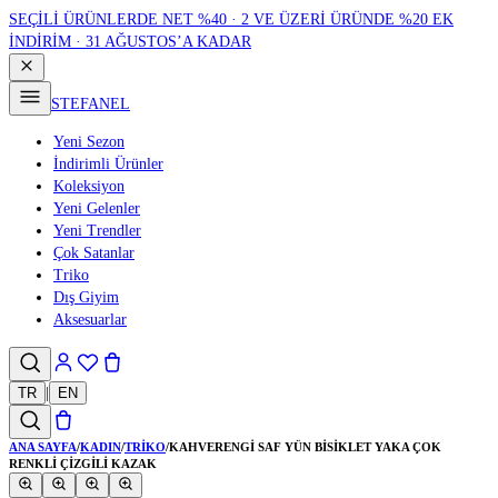
SEÇİLİ ÜRÜNLERDE NET %40 · 2 VE ÜZERİ ÜRÜNDE %20 EK
İNDİRİM · 31 AĞUSTOS’A KADAR
STEFANEL
Yeni Sezon
İndirimli Ürünler
Koleksiyon
Yeni Gelenler
Yeni Trendler
Çok Satanlar
Triko
Dış Giyim
Aksesuarlar
TR
|
EN
ANA SAYFA
/
KADIN
/
TRIKO
/
KAHVERENGI SAF YÜN BISIKLET YAKA ÇOK
RENKLI ÇIZGILI KAZAK