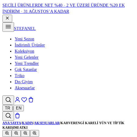
SEÇİLİ ÜRÜNLERDE NET %40 · 2 VE ÜZERİ ÜRÜNDE %20 EK
İNDİRİM · 31 AĞUSTOS’A KADAR
STEFANEL
Yeni Sezon
İndirimli Ürünler
Koleksiyon
Yeni Gelenler
Yeni Trendler
Çok Satanlar
Triko
Dış Giyim
Aksesuarlar
TR
|
EN
ANA SAYFA
/
KADIN
/
AKSESUARLAR
/
KAHVERENGI KARELI YÜN VE TIFTIK
KARIŞIMI ATKI