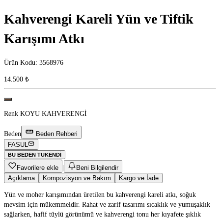
Kahverengi Kareli Yün ve Tiftik
Karışımı Atkı
Ürün Kodu
:
3568976
14.500 ₺
Renk
KOYU KAHVERENGİ
Beden
Beden Rehberi
FASUL
BU BEDEN TÜKENDI
Favorilere ekle
|
Beni Bilgilendir
Açıklama
Kompozisyon ve Bakım
Kargo ve İade
Yün ve moher karışımından üretilen bu kahverengi kareli atkı, soğuk
mevsim için mükemmeldir. Rahat ve zarif tasarımı sıcaklık ve yumuşaklık
sağlarken, hafif tüylü görünümü ve kahverengi tonu her kıyafete şıklık