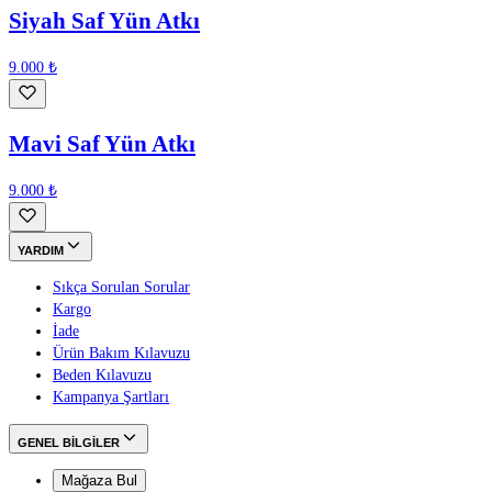
Siyah Saf Yün Atkı
9.000 ₺
Mavi Saf Yün Atkı
9.000 ₺
YARDIM
Sıkça Sorulan Sorular
Kargo
İade
Ürün Bakım Kılavuzu
Beden Kılavuzu
Kampanya Şartları
GENEL BİLGİLER
Mağaza Bul