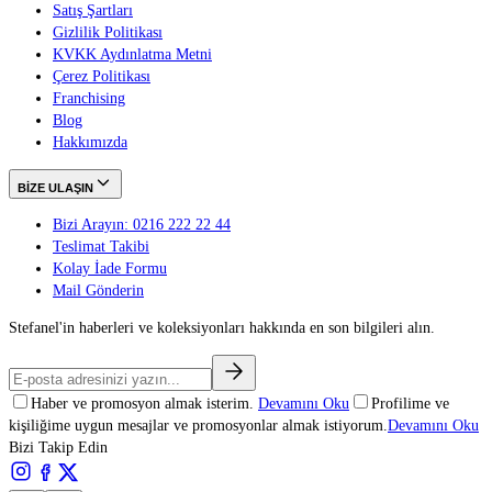
Satış Şartları
Gizlilik Politikası
KVKK Aydınlatma Metni
Çerez Politikası
Franchising
Blog
Hakkımızda
BİZE ULAŞIN
Bizi Arayın: 0216 222 22 44
Teslimat Takibi
Kolay İade Formu
Mail Gönderin
Stefanel'in haberleri ve koleksiyonları hakkında en son bilgileri alın.
Haber ve promosyon almak isterim.
Devamını Oku
Profilime ve
kişiliğime uygun mesajlar ve promosyonlar almak istiyorum.
Devamını Oku
Bizi Takip Edin