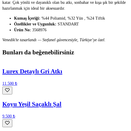
katar. Çok yönlü ve dayanıklı olan bu atkı, sonbahar ve kışa şık bir şekilde
hazırlanmak için ideal bir aksesuardır.
Kumaş İçeriği:
%44 Poliamid, %32 Yün , %24 Tiftik
Özellikler ve Uygunluk:
STANDART
Ürün No:
3568976
Venedik’te tasarlandı — Stefanel güvencesiyle, Türkiye’ye özel.
Bunları da beğenebilirsiniz
Lurex Detaylı Gri Atkı
11.500 ₺
Koyu Yeşil Saçaklı Şal
9.500 ₺