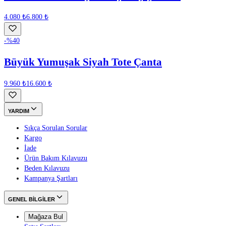
4.080 ₺
6.800 ₺
-%
40
Büyük Yumuşak Siyah Tote Çanta
9.960 ₺
16.600 ₺
YARDIM
Sıkça Sorulan Sorular
Kargo
İade
Ürün Bakım Kılavuzu
Beden Kılavuzu
Kampanya Şartları
GENEL BİLGİLER
Mağaza Bul