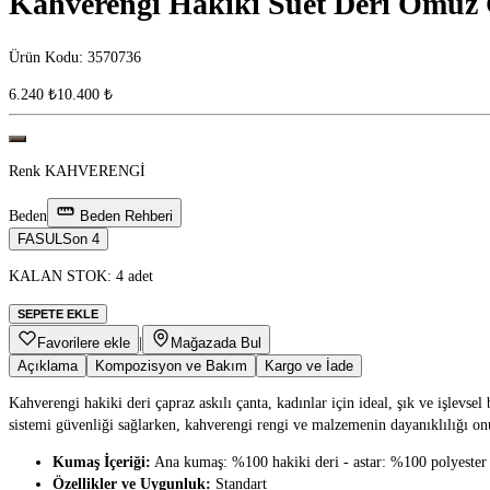
Kahverengi Hakiki Süet Deri Omuz 
Ürün Kodu
:
3570736
6.240 ₺
10.400 ₺
Renk
KAHVERENGİ
Beden
Beden Rehberi
FASUL
Son 4
KALAN STOK: 4 adet
SEPETE EKLE
Favorilere ekle
|
Mağazada Bul
Açıklama
Kompozisyon ve Bakım
Kargo ve İade
Kahverengi hakiki deri çapraz askılı çanta, kadınlar için ideal, şık ve işlevse
sistemi güvenliği sağlarken, kahverengi rengi ve malzemenin dayanıklılığı onu
Kumaş İçeriği:
Ana kumaş: %100 hakiki deri - astar: %100 polyester
Özellikler ve Uygunluk:
Standart