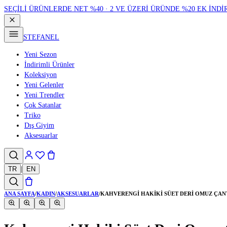
SEÇİLİ ÜRÜNLERDE NET %40 · 2 VE ÜZERİ ÜRÜNDE %20 EK İNDİ
STEFANEL
Yeni Sezon
İndirimli Ürünler
Koleksiyon
Yeni Gelenler
Yeni Trendler
Çok Satanlar
Triko
Dış Giyim
Aksesuarlar
TR
|
EN
ANA SAYFA
/
KADIN
/
AKSESUARLAR
/
KAHVERENGI HAKIKI SÜET DERI OMUZ ÇAN