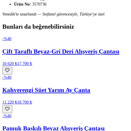
Ürün No:
3570736
Venedik’te tasarlandı — Stefanel güvencesiyle, Türkiye’ye özel.
Bunları da beğenebilirsiniz
-%
40
Çift Taraflı Beyaz-Gri Deri Alışveriş Çantası
10.620 ₺
17.700 ₺
-%
40
Kahverengi Süet Yarım Ay Çanta
11.220 ₺
18.700 ₺
-%
40
Pamuk Baskılı Beyaz Alışveriş Çantası