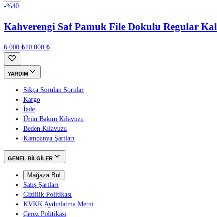
-%
40
Kahverengi Saf Pamuk File Dokulu Regular Ka
6.000 ₺
10.000 ₺
YARDIM
Sıkça Sorulan Sorular
Kargo
İade
Ürün Bakım Kılavuzu
Beden Kılavuzu
Kampanya Şartları
GENEL BİLGİLER
Mağaza Bul
Satış Şartları
Gizlilik Politikası
KVKK Aydınlatma Metni
Çerez Politikası