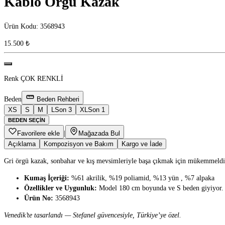
Kablo Örgü Kazak
Ürün Kodu
:
3568943
15.500 ₺
Renk
ÇOK RENKLİ
Beden
Beden Rehberi
XS
S
M
L
Son 3
XL
Son 1
BEDEN SEÇIN
Favorilere ekle
|
Mağazada Bul
Açıklama
Kompozisyon ve Bakım
Kargo ve İade
Gri örgü kazak, sonbahar ve kış mevsimleriyle başa çıkmak için mükemmeldir; 
Kumaş İçeriği:
%61 akrilik, %19 poliamid, %13 yün , %7 alpaka
Özellikler ve Uygunluk:
Model 180 cm boyunda ve S beden giyiyor.
Ürün No:
3568943
Venedik’te tasarlandı — Stefanel güvencesiyle, Türkiye’ye özel.