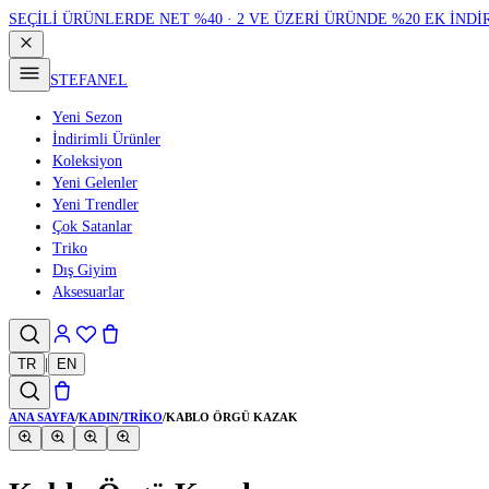
SEÇİLİ ÜRÜNLERDE NET %40 · 2 VE ÜZERİ ÜRÜNDE %20 EK İNDİ
STEFANEL
Yeni Sezon
İndirimli Ürünler
Koleksiyon
Yeni Gelenler
Yeni Trendler
Çok Satanlar
Triko
Dış Giyim
Aksesuarlar
TR
|
EN
ANA SAYFA
/
KADIN
/
TRIKO
/
KABLO ÖRGÜ KAZAK