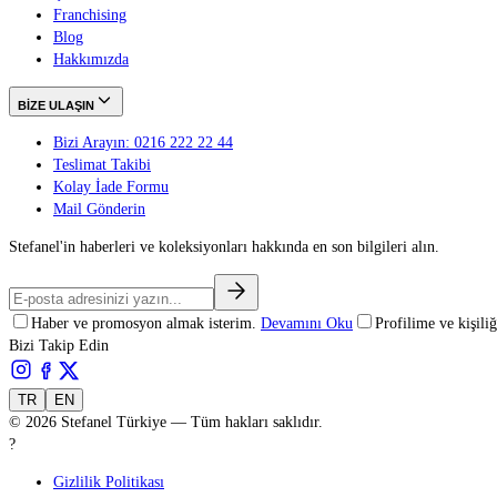
Franchising
Blog
Hakkımızda
BİZE ULAŞIN
Bizi Arayın: 0216 222 22 44
Teslimat Takibi
Kolay İade Formu
Mail Gönderin
Stefanel'in haberleri ve koleksiyonları hakkında en son bilgileri alın.
Haber ve promosyon almak isterim.
Devamını Oku
Profilime ve kişil
Bizi Takip Edin
TR
EN
©
2026
Stefanel Türkiye — Tüm hakları saklıdır.
?
Gizlilik Politikası