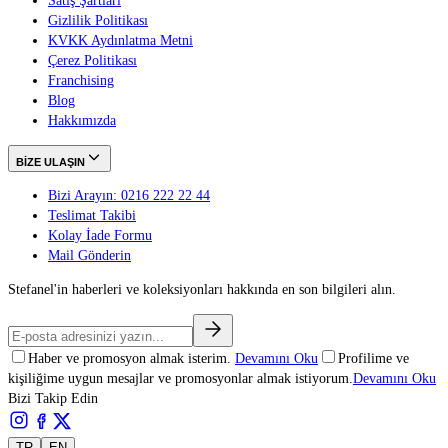
Satış Şartları
Gizlilik Politikası
KVKK Aydınlatma Metni
Çerez Politikası
Franchising
Blog
Hakkımızda
BİZE ULAŞIN
Bizi Arayın: 0216 222 22 44
Teslimat Takibi
Kolay İade Formu
Mail Gönderin
Stefanel'in haberleri ve koleksiyonları hakkında en son bilgileri alın.
Haber ve promosyon almak isterim.
Devamını Oku
Profilime ve
kişiliğime uygun mesajlar ve promosyonlar almak istiyorum.
Devamını Oku
Bizi Takip Edin
TR
EN