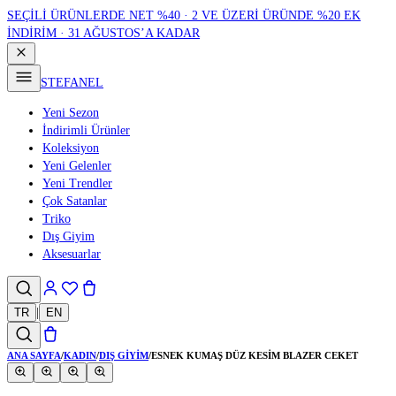
SEÇİLİ ÜRÜNLERDE NET %40 · 2 VE ÜZERİ ÜRÜNDE %20 EK
İNDİRİM · 31 AĞUSTOS’A KADAR
STEFANEL
Yeni Sezon
İndirimli Ürünler
Koleksiyon
Yeni Gelenler
Yeni Trendler
Çok Satanlar
Triko
Dış Giyim
Aksesuarlar
TR
|
EN
ANA SAYFA
/
KADIN
/
DIŞ GIYIM
/
ESNEK KUMAŞ DÜZ KESIM BLAZER CEKET