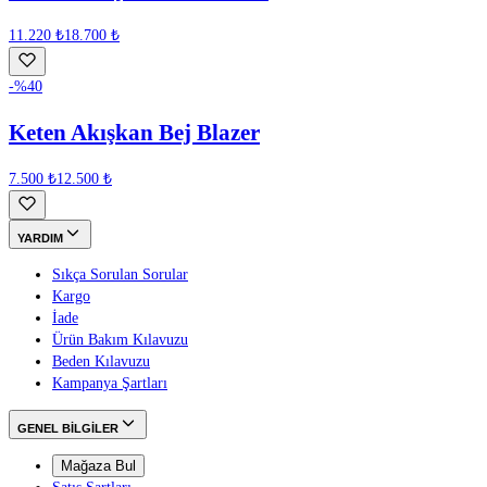
11.220 ₺
18.700 ₺
-%
40
Keten Akışkan Bej Blazer
7.500 ₺
12.500 ₺
YARDIM
Sıkça Sorulan Sorular
Kargo
İade
Ürün Bakım Kılavuzu
Beden Kılavuzu
Kampanya Şartları
GENEL BİLGİLER
Mağaza Bul