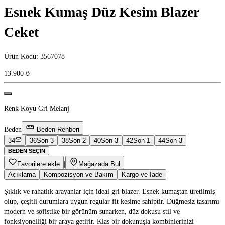
Esnek Kumaş Düz Kesim Blazer
Ceket
Ürün Kodu
:
3567078
13.900 ₺
Renk
Koyu Gri Melanj
Beden
Beden Rehberi
34
36
Son 3
38
Son 2
40
Son 3
42
Son 1
44
Son 3
BEDEN SEÇIN
Favorilere ekle
|
Mağazada Bul
Açıklama
Kompozisyon ve Bakım
Kargo ve İade
Şıklık ve rahatlık arayanlar için ideal gri blazer. Esnek kumaştan üretilmiş
olup, çeşitli durumlara uygun regular fit kesime sahiptir. Düğmesiz tasarımı
modern ve sofistike bir görünüm sunarken, düz dokusu stil ve
fonksiyonelliği bir araya getirir. Klas bir dokunuşla kombinlerinizi