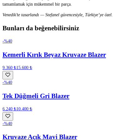
tamamlamak için mükemmel bir parça.
Venedik’te tasarlandı — Stefanel güvencesiyle, Türkiye’ye özel.
Bunları da beğenebilirsiniz
-%
40
Kemerli Kırık Beyaz Kruvaze Blazer
9.360 ₺
15.600 ₺
-%
40
Tek Düğmeli Gri Blazer
6.240 ₺
10.400 ₺
-%
40
Kruvaze Açık Mavi Blazer