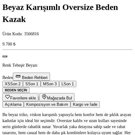
Beyaz Karışımlı Oversize Beden
Kazak
Ürün Kodu
:
3566816
9.700 ₺
Renk
Tebeşir Beyazı
Beden
Beden Rehberi
XS
Son 2
S
Son 1
M
Son 3
L
Son 1
BEDEN SEÇIN
Favorilere ekle
|
Mağazada Bul
Açıklama
Kompozisyon ve Bakım
Kargo ve İade
Bu beyaz triko, viskon karışımlı yapısıyla hem konfor hem de şıklık arayan
kadınlar için ideal bir seçimdir. Oversize kalıbı ve uzun kolları sayesinde
serin günlerde rahatlık sunar. Yuvarlak yaka detayına sahip sade ve rahat
tasarımı, hem casual hem de daha şık kombinlere kolayca uyum sağlar. Her