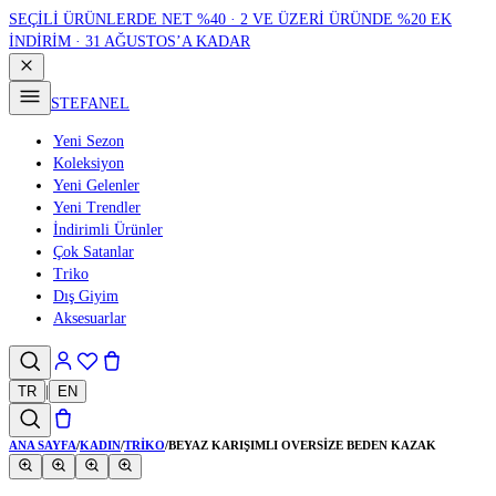
SEÇİLİ ÜRÜNLERDE NET %40 · 2 VE ÜZERİ ÜRÜNDE %20 EK
İNDİRİM · 31 AĞUSTOS’A KADAR
STEFANEL
Yeni Sezon
Koleksiyon
Yeni Gelenler
Yeni Trendler
İndirimli Ürünler
Çok Satanlar
Triko
Dış Giyim
Aksesuarlar
TR
|
EN
ANA SAYFA
/
KADIN
/
TRIKO
/
BEYAZ KARIŞIMLI OVERSIZE BEDEN KAZAK