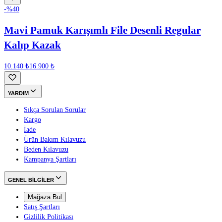
-%
40
Mavi Pamuk Karışımlı File Desenli Regular
Kalıp Kazak
10.140 ₺
16.900 ₺
YARDIM
Sıkça Sorulan Sorular
Kargo
İade
Ürün Bakım Kılavuzu
Beden Kılavuzu
Kampanya Şartları
GENEL BİLGİLER
Mağaza Bul
Satış Şartları
Gizlilik Politikası