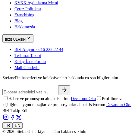
KVKK Aydınlatma Metni
Çerez Politikası
Franchising
Blog
Hakkımızda
BİZE ULAŞIN
Bizi Arayın: 0216 222 22 44
Teslimat Takibi
Kolay İade Formu
Mail Gönderin
Stefanel'in haberleri ve koleksiyonları hakkında en son bilgileri alın.
Haber ve promosyon almak isterim.
Devamını Oku
Profilime ve
kişiliğime uygun mesajlar ve promosyonlar almak istiyorum.
Devamını Oku
Bizi Takip Edin
TR
EN
©
2026
Stefanel Türkiye — Tüm hakları saklıdır.