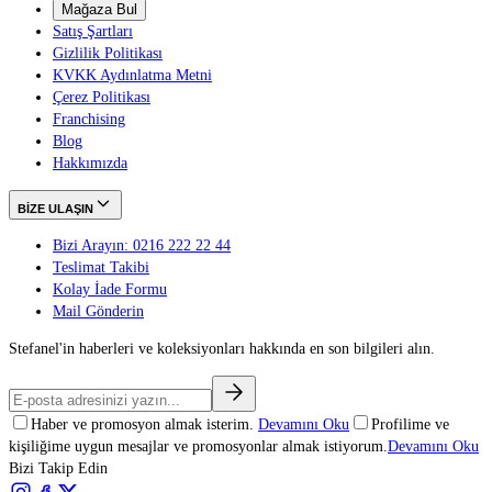
Mağaza Bul
Satış Şartları
Gizlilik Politikası
KVKK Aydınlatma Metni
Çerez Politikası
Franchising
Blog
Hakkımızda
BİZE ULAŞIN
Bizi Arayın: 0216 222 22 44
Teslimat Takibi
Kolay İade Formu
Mail Gönderin
Stefanel'in haberleri ve koleksiyonları hakkında en son bilgileri alın.
Haber ve promosyon almak isterim.
Devamını Oku
Profilime ve
kişiliğime uygun mesajlar ve promosyonlar almak istiyorum.
Devamını Oku
Bizi Takip Edin