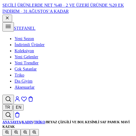
SEÇİLİ ÜRÜNLERDE NET %40 · 2 VE ÜZERİ ÜRÜNDE %20 EK
İNDİRİM · 31 AĞUSTOS’A KADAR
STEFANEL
Yeni Sezon
İndirimli Ürünler
Koleksiyon
Yeni Gelenler
Yeni Trendler
Çok Satanlar
Triko
Dış Giyim
Aksesuarlar
TR
|
EN
ANA SAYFA
/
KADIN
/
TRIKO
/
BEYAZ ÇIZGILI VE BOL KESIMLI SAF PAMUK MAVI
KAZAK