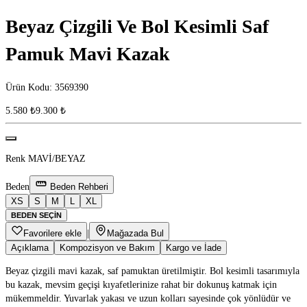
Beyaz Çizgili Ve Bol Kesimli Saf
Pamuk Mavi Kazak
Ürün Kodu
:
3569390
5.580 ₺
9.300 ₺
Renk
MAVİ/BEYAZ
Beden
Beden Rehberi
XS
S
M
L
XL
BEDEN SEÇIN
Favorilere ekle
|
Mağazada Bul
Açıklama
Kompozisyon ve Bakım
Kargo ve İade
Beyaz çizgili mavi kazak, saf pamuktan üretilmiştir. Bol kesimli tasarımıyla
bu kazak, mevsim geçişi kıyafetlerinize rahat bir dokunuş katmak için
mükemmeldir. Yuvarlak yakası ve uzun kolları sayesinde çok yönlüdür ve