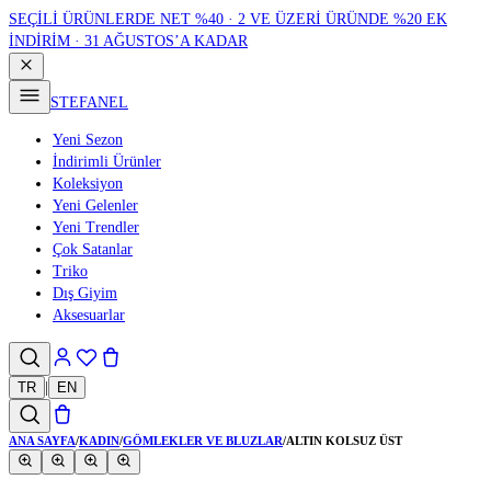
SEÇİLİ ÜRÜNLERDE NET %40 · 2 VE ÜZERİ ÜRÜNDE %20 EK
İNDİRİM · 31 AĞUSTOS’A KADAR
STEFANEL
Yeni Sezon
İndirimli Ürünler
Koleksiyon
Yeni Gelenler
Yeni Trendler
Çok Satanlar
Triko
Dış Giyim
Aksesuarlar
TR
|
EN
ANA SAYFA
/
KADIN
/
GÖMLEKLER VE BLUZLAR
/
ALTIN KOLSUZ ÜST