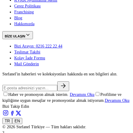
KVKK Aydınlatma Metni
Çerez Politikası
Franchising
Blog
Hakkımızda
BİZE ULAŞIN
Bizi Arayın: 0216 222 22 44
Teslimat Takibi
Kolay İade Formu
Mail Gönderin
Stefanel'in haberleri ve koleksiyonları hakkında en son bilgileri alın.
Haber ve promosyon almak isterim.
Devamını Oku
Profilime ve
kişiliğime uygun mesajlar ve promosyonlar almak istiyorum.
Devamını Oku
Bizi Takip Edin
TR
EN
©
2026
Stefanel Türkiye — Tüm hakları saklıdır.
?