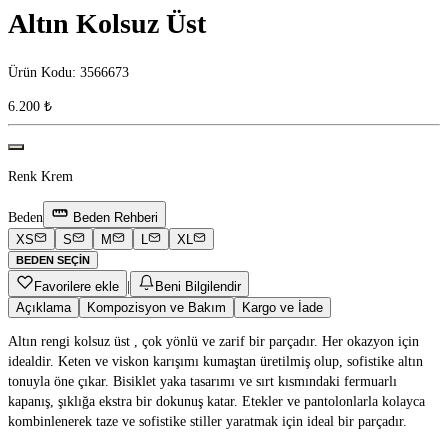
Altın Kolsuz Üst
Ürün Kodu
:
3566673
6.200 ₺
Renk
Krem
Beden
Beden Rehberi
XS
S
M
L
XL
BEDEN SEÇIN
Favorilere ekle
|
Beni Bilgilendir
Açıklama
Kompozisyon ve Bakım
Kargo ve İade
Altın rengi kolsuz üst , çok yönlü ve zarif bir parçadır. Her okazyon için
idealdir. Keten ve viskon karışımı kumaştan üretilmiş olup, sofistike altın
tonuyla öne çıkar. Bisiklet yaka tasarımı ve sırt kısmındaki fermuarlı
kapanış, şıklığa ekstra bir dokunuş katar. Etekler ve pantolonlarla kolayca
kombinlenerek taze ve sofistike stiller yaratmak için ideal bir parçadır.