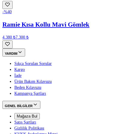
-%
40
Ramie Kısa Kollu Mavi Gömlek
4.380 ₺
7.300 ₺
YARDIM
Sıkça Sorulan Sorular
Kargo
İade
Ürün Bakım Kılavuzu
Beden Kılavuzu
Kampanya Şartları
GENEL BİLGİLER
Mağaza Bul
Satış Şartları
Gizlilik Politikası