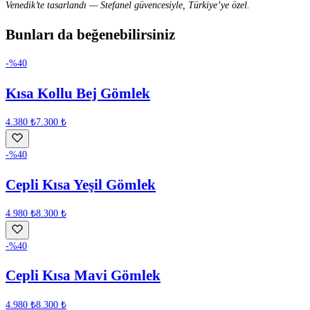
Venedik’te tasarlandı — Stefanel güvencesiyle, Türkiye’ye özel.
Bunları da beğenebilirsiniz
-%
40
Kısa Kollu Bej Gömlek
4.380 ₺
7.300 ₺
-%
40
Cepli Kısa Yeşil Gömlek
4.980 ₺
8.300 ₺
-%
40
Cepli Kısa Mavi Gömlek
4.980 ₺
8.300 ₺