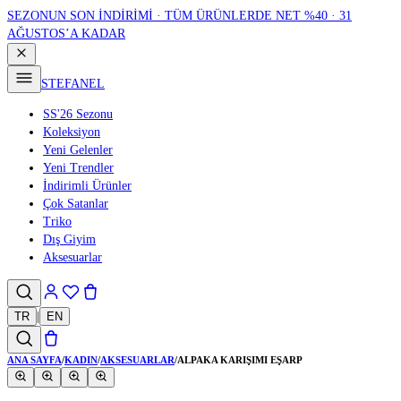
SEZONUN SON İNDİRİMİ · TÜM ÜRÜNLERDE NET %40 · 31
AĞUSTOS’A KADAR
STEFANEL
SS'26 Sezonu
Koleksiyon
Yeni Gelenler
Yeni Trendler
İndirimli Ürünler
Çok Satanlar
Triko
Dış Giyim
Aksesuarlar
TR
|
EN
ANA SAYFA
/
KADIN
/
AKSESUARLAR
/
ALPAKA KARIŞIMI EŞARP