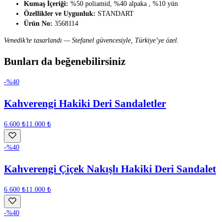
Kumaş İçeriği:
%50 poliamid, %40 alpaka , %10 yün
Özellikler ve Uygunluk:
STANDART
Ürün No:
3568114
Venedik’te tasarlandı — Stefanel güvencesiyle, Türkiye’ye özel.
Bunları da beğenebilirsiniz
-%
40
Kahverengi Hakiki Deri Sandaletler
6.600 ₺
11.000 ₺
-%
40
Kahverengi Çiçek Nakışlı Hakiki Deri Sandalet
6.600 ₺
11.000 ₺
-%
40