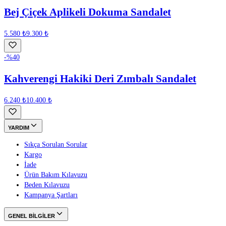
Bej Çiçek Aplikeli Dokuma Sandalet
5.580 ₺
9.300 ₺
-%
40
Kahverengi Hakiki Deri Zımbalı Sandalet
6.240 ₺
10.400 ₺
YARDIM
Sıkça Sorulan Sorular
Kargo
İade
Ürün Bakım Kılavuzu
Beden Kılavuzu
Kampanya Şartları
GENEL BİLGİLER