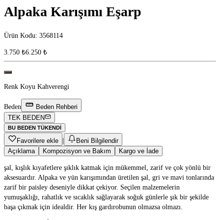
Alpaka Karışımı Eşarp
Ürün Kodu
:
3568114
3.750 ₺
6.250 ₺
Renk
Koyu Kahverengi
Beden
Beden Rehberi
TEK BEDEN
BU BEDEN TÜKENDI
Favorilere ekle
|
Beni Bilgilendir
Açıklama
Kompozisyon ve Bakım
Kargo ve İade
şal, kışlık kıyafetlere şıklık katmak için mükemmel, zarif ve çok yönlü bir
aksesuardır. Alpaka ve yün karışımından üretilen şal, gri ve mavi tonlarında
zarif bir paisley deseniyle dikkat çekiyor. Seçilen malzemelerin
yumuşaklığı, rahatlık ve sıcaklık sağlayarak soğuk günlerle şık bir şekilde
başa çıkmak için idealdir. Her kış gardırobunun olmazsa olmazı.