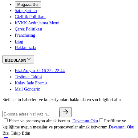
Mağaza Bul
Satış Şartları
Gizlilik Politikası
KVKK Aydınlatma Metni
Çerez Politikası
Franchising
Blog
Hakkımızda
BİZE ULAŞIN
Bizi Arayın: 0216 222 22 44
Teslimat Takibi
Kolay İade Formu
Mail Gönderin
Stefanel'in haberleri ve koleksiyonları hakkında en son bilgileri alın.
Haber ve promosyon almak isterim.
Devamını Oku
Profilime ve
kişiliğime uygun mesajlar ve promosyonlar almak istiyorum.
Devamını Oku
Bizi Takip Edin